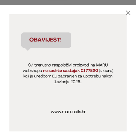
Marija Puntarić ( M A R U Nails )
@maru_nails_official
MARU - Edukacije / prodaja
@marijapuntaric_naileducator
Opći uvjeti poslovanja
Zaštita privatnosti
Kolačići
Izjava o sigurnosti online plaćanja