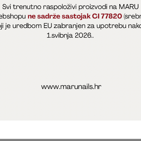
fficial
MARU - Edukacije / prodaja
@marijapunt
poslovanja
Zaštita privatnosti
Kolačići
Izjava o sigurnosti onl