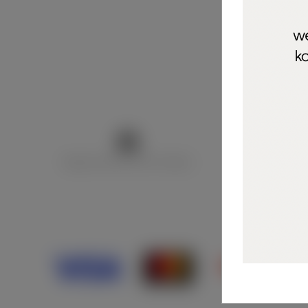
Marija Puntarić ( M A R U Nails )
@maru_nails_o
Opći uvjeti 