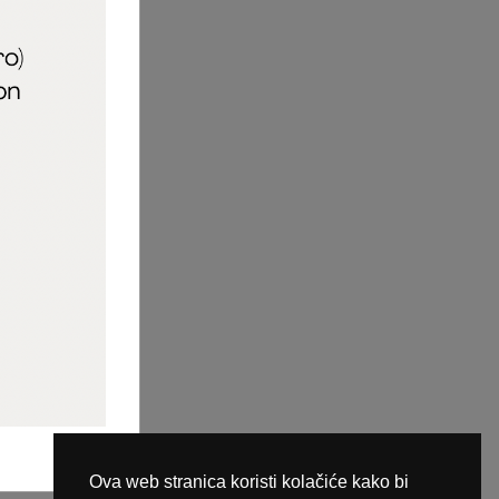
aric_naileducator
ine plaćanja
Ova web stranica koristi kolačiće kako bi