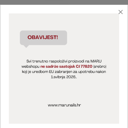
Marija Puntarić ( M A R U Nails )
@maru_nails_official
MARU - Edukacije / prodaja
@marijapuntaric_naileducator
Opći uvjeti poslovanja
Zaštita privatnosti
Kolačići
Izjava o sigurnosti online plaćanja