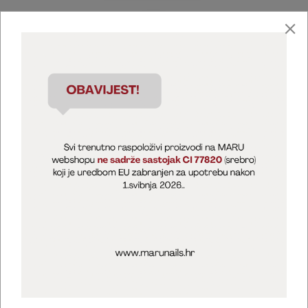
Marija Puntarić ( M A R U Nails )
@maru_nails_official
MARU - Edukacije / prodaja
@marijapuntaric_naileducator
Opći uvjeti poslovanja
Zaštita privatnosti
Kolačići
Izjava o sigurnosti online plaćanja