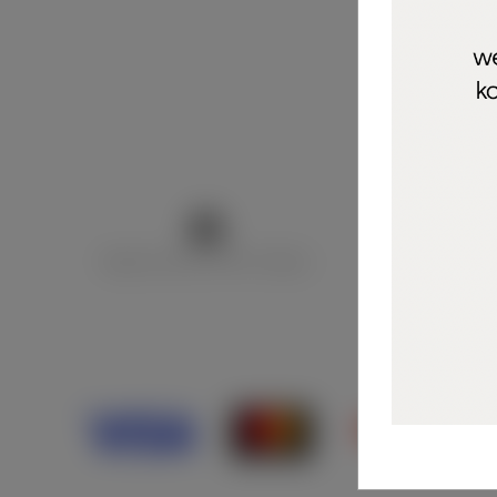
Marija Puntarić ( M A R U Nails )
@maru_nails_o
Opći uvjeti 