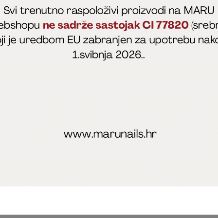
fficial
MARU - Edukacije / prodaja
@marijapunt
poslovanja
Zaštita privatnosti
Kolačići
Izjava o sigurnosti onl