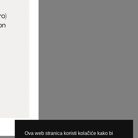
aric_naileducator
ine plaćanja
Ova web stranica koristi kolačiće kako bi