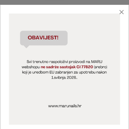
Marija Puntarić ( M A R U Nails )
@maru_nails_official
MARU - Edukacije / prodaja
@marijapuntaric_naileducator
Opći uvjeti poslovanja
Zaštita privatnosti
Kolačići
Izjava o sigurnosti online plaćanja