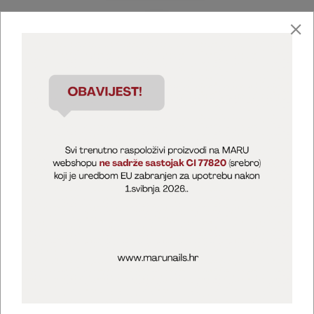
Marija Puntarić ( M A R U Nails )
@maru_nails_official
MARU - Edukacije / prodaja
@marijapuntaric_naileducator
Opći uvjeti poslovanja
Zaštita privatnosti
Kolačići
Izjava o sigurnosti online plaćanja