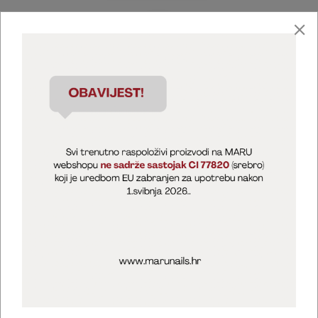
Marija Puntarić ( M A R U Nails )
@maru_nails_official
MARU - Edukacije / prodaja
@marijapuntaric_naileducator
Opći uvjeti poslovanja
Zaštita privatnosti
Kolačići
Izjava o sigurnosti online plaćanja