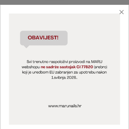
Marija Puntarić ( M A R U Nails )
@maru_nails_official
MARU - Edukacije / prodaja
@marijapuntaric_naileducator
Opći uvjeti poslovanja
Zaštita privatnosti
Kolačići
Izjava o sigurnosti online plaćanja