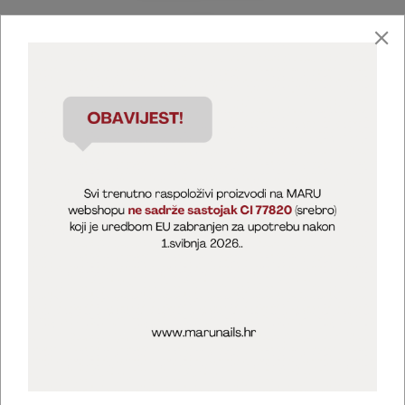
Marija Puntarić ( M A R U Nails )
@maru_nails_official
MARU - Edukacije / prodaja
@marijapuntaric_naileducator
Opći uvjeti poslovanja
Zaštita privatnosti
Kolačići
Izjava o sigurnosti online plaćanja