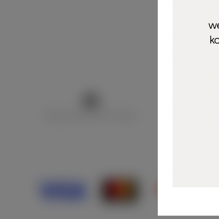
Marija Puntarić ( M A R U Nails )
@maru_nails_o
Opći uvjeti 