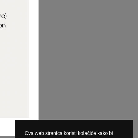
aric_naileducator
ine plaćanja
Ova web stranica koristi kolačiće kako bi