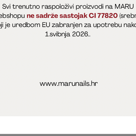
fficial
MARU - Edukacije / prodaja
@marijapunt
poslovanja
Zaštita privatnosti
Kolačići
Izjava o sigurnosti onl