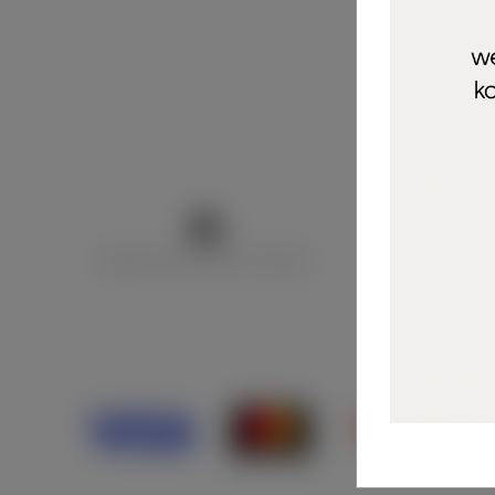
Marija Puntarić ( M A R U Nails )
@maru_nails_o
Opći uvjeti 