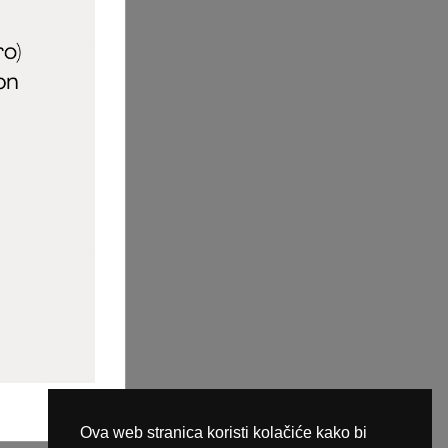
aric_naileducator
ine plaćanja
Ova web stranica koristi kolačiće kako bi