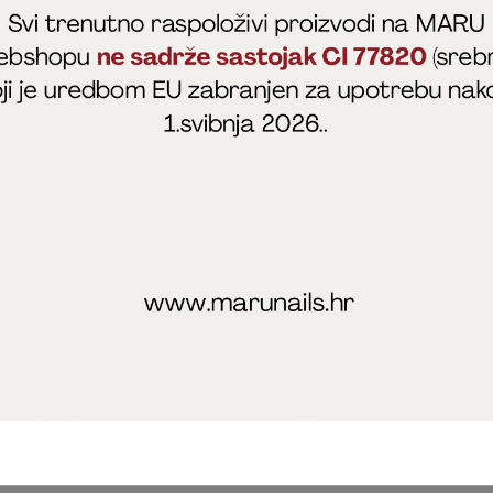
fficial
MARU - Edukacije / prodaja
@marijapunt
poslovanja
Zaštita privatnosti
Kolačići
Izjava o sigurnosti onl