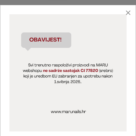
Marija Puntarić ( M A R U Nails )
@maru_nails_official
MARU - Edukacije / prodaja
@marijapuntaric_naileducator
Opći uvjeti poslovanja
Zaštita privatnosti
Kolačići
Izjava o sigurnosti online plaćanja