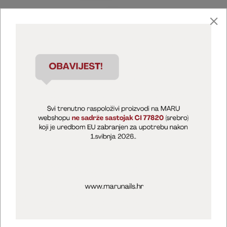
Marija Puntarić ( M A R U Nails )
@maru_nails_official
MARU - Edukacije / prodaja
@marijapuntaric_naileducator
Opći uvjeti poslovanja
Zaštita privatnosti
Kolačići
Izjava o sigurnosti online plaćanja