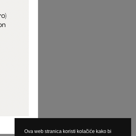
aric_naileducator
ine plaćanja
Ova web stranica koristi kolačiće kako bi