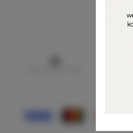
Marija Puntarić ( M A R U Nails )
@maru_nails_o
Opći uvjeti 