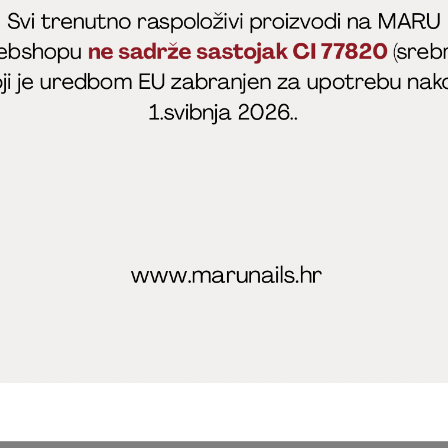
fficial
MARU - Edukacije / prodaja
@marijapunt
poslovanja
Zaštita privatnosti
Kolačići
Izjava o sigurnosti onl