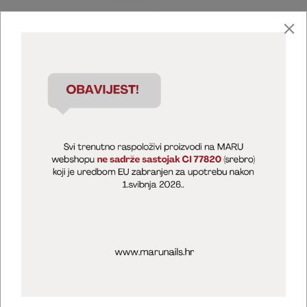
Marija Puntarić ( M A R U Nails )
@maru_nails_official
MARU - Edukacije / prodaja
@marijapuntaric_naileducator
Opći uvjeti poslovanja
Zaštita privatnosti
Kolačići
Izjava o sigurnosti online plaćanja