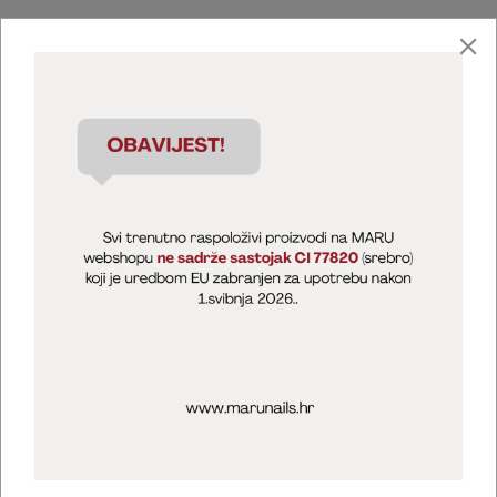
Marija Puntarić ( M A R U Nails )
@maru_nails_official
MARU - Edukacije / prodaja
@marijapuntaric_naileducator
Opći uvjeti poslovanja
Zaštita privatnosti
Kolačići
Izjava o sigurnosti online plaćanja