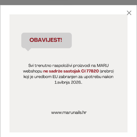
Marija Puntarić ( M A R U Nails )
@maru_nails_official
MARU - Edukacije / prodaja
@marijapuntaric_naileducator
Opći uvjeti poslovanja
Zaštita privatnosti
Kolačići
Izjava o sigurnosti online plaćanja