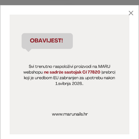
Marija Puntarić ( M A R U Nails )
@maru_nails_official
MARU - Edukacije / prodaja
@marijapuntaric_naileducator
Opći uvjeti poslovanja
Zaštita privatnosti
Kolačići
Izjava o sigurnosti online plaćanja