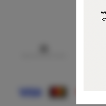
Marija Puntarić ( M A R U Nails )
@maru_nails_o
Opći uvjeti 