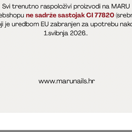
fficial
MARU - Edukacije / prodaja
@marijapunt
poslovanja
Zaštita privatnosti
Kolačići
Izjava o sigurnosti onl