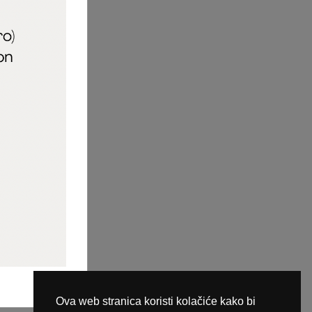
aric_naileducator
ine plaćanja
Ova web stranica koristi kolačiće kako bi