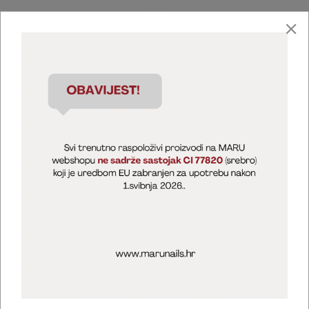
Marija Puntarić ( M A R U Nails )
@maru_nails_official
MARU - Edukacije / prodaja
@marijapuntaric_naileducator
Opći uvjeti poslovanja
Zaštita privatnosti
Kolačići
Izjava o sigurnosti online plaćanja