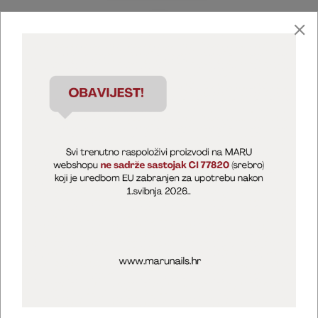
Marija Puntarić ( M A R U Nails )
@maru_nails_official
MARU - Edukacije / prodaja
@marijapuntaric_naileducator
Opći uvjeti poslovanja
Zaštita privatnosti
Kolačići
Izjava o sigurnosti online plaćanja