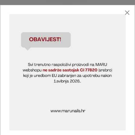
Marija Puntarić ( M A R U Nails )
@maru_nails_official
MARU - Edukacije / prodaja
@marijapuntaric_naileducator
Opći uvjeti poslovanja
Zaštita privatnosti
Kolačići
Izjava o sigurnosti online plaćanja