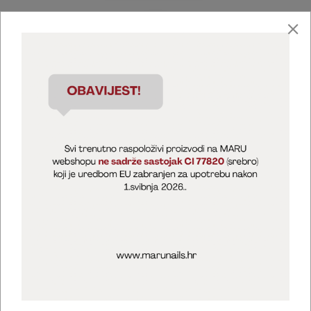
Marija Puntarić ( M A R U Nails )
@maru_nails_official
MARU - Edukacije / prodaja
@marijapuntaric_naileducator
Opći uvjeti poslovanja
Zaštita privatnosti
Kolačići
Izjava o sigurnosti online plaćanja