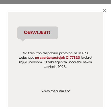
Marija Puntarić ( M A R U Nails )
@maru_nails_official
MARU - Edukacije / prodaja
@marijapuntaric_naileducator
Opći uvjeti poslovanja
Zaštita privatnosti
Kolačići
Izjava o sigurnosti online plaćanja