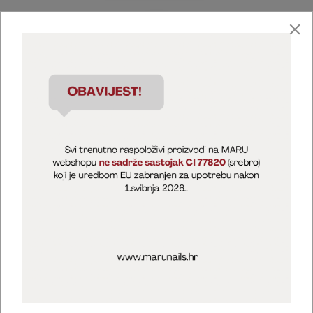
Marija Puntarić ( M A R U Nails )
@maru_nails_official
MARU - Edukacije / prodaja
@marijapuntaric_naileducator
Opći uvjeti poslovanja
Zaštita privatnosti
Kolačići
Izjava o sigurnosti online plaćanja