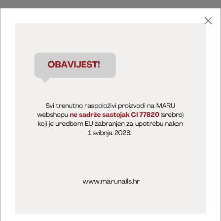
Marija Puntarić ( M A R U Nails )
@maru_nails_official
MARU - Edukacije / prodaja
@marijapuntaric_naileducator
Opći uvjeti poslovanja
Zaštita privatnosti
Kolačići
Izjava o sigurnosti online plaćanja