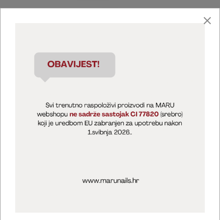
Marija Puntarić ( M A R U Nails )
@maru_nails_official
MARU - Edukacije / prodaja
@marijapuntaric_naileducator
Opći uvjeti poslovanja
Zaštita privatnosti
Kolačići
Izjava o sigurnosti online plaćanja