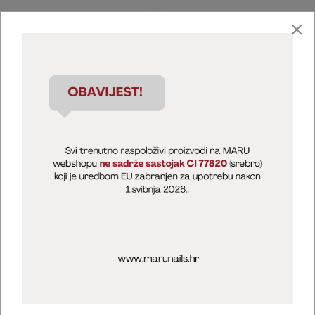
Marija Puntarić ( M A R U Nails )
@maru_nails_official
MARU - Edukacije / prodaja
@marijapuntaric_naileducator
Opći uvjeti poslovanja
Zaštita privatnosti
Kolačići
Izjava o sigurnosti online plaćanja