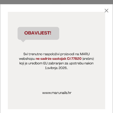
Marija Puntarić ( M A R U Nails )
@maru_nails_official
MARU - Edukacije / prodaja
@marijapuntaric_naileducator
Opći uvjeti poslovanja
Zaštita privatnosti
Kolačići
Izjava o sigurnosti online plaćanja