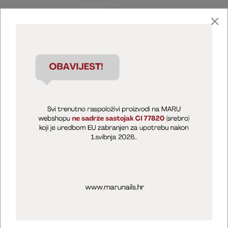
Marija Puntarić ( M A R U Nails )
@maru_nails_official
MARU - Edukacije / prodaja
@marijapuntaric_naileducator
Opći uvjeti poslovanja
Zaštita privatnosti
Kolačići
Izjava o sigurnosti online plaćanja