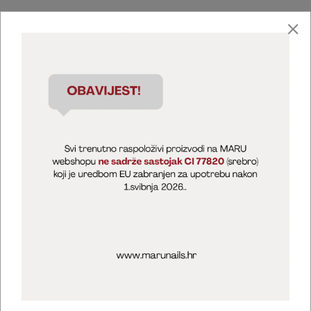
Marija Puntarić ( M A R U Nails )
@maru_nails_official
MARU - Edukacije / prodaja
@marijapuntaric_naileducator
Opći uvjeti poslovanja
Zaštita privatnosti
Kolačići
Izjava o sigurnosti online plaćanja