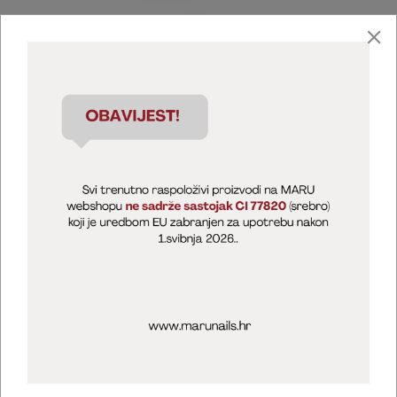
Marija Puntarić ( M A R U Nails )
@maru_nails_official
MARU - Edukacije / prodaja
@marijapuntaric_naileducator
Opći uvjeti poslovanja
Zaštita privatnosti
Kolačići
Izjava o sigurnosti online plaćanja