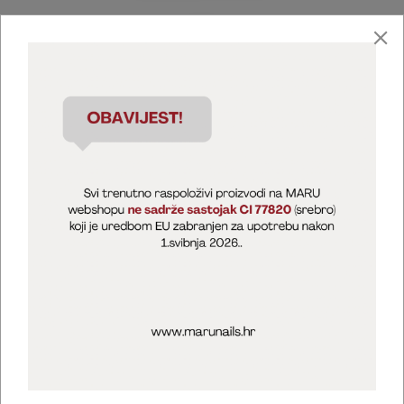
Marija Puntarić ( M A R U Nails )
@maru_nails_official
MARU - Edukacije / prodaja
@marijapuntaric_naileducator
Opći uvjeti poslovanja
Zaštita privatnosti
Kolačići
Izjava o sigurnosti online plaćanja