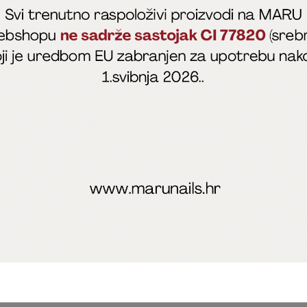
fficial
MARU - Edukacije / prodaja
@marijapunt
poslovanja
Zaštita privatnosti
Kolačići
Izjava o sigurnosti onl