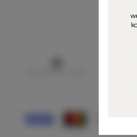
Marija Puntarić ( M A R U Nails )
@maru_nails_o
Opći uvjeti 