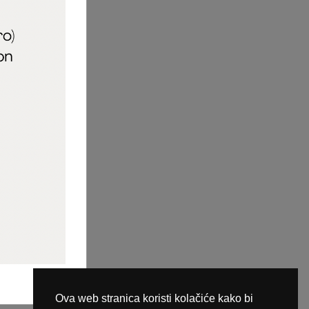
aric_naileducator
ine plaćanja
Ova web stranica koristi kolačiće kako bi