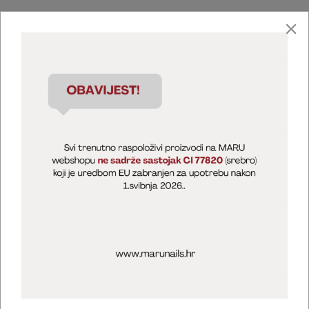
Marija Puntarić ( M A R U Nails )
@maru_nails_official
MARU - Edukacije / prodaja
@marijapuntaric_naileducator
Opći uvjeti poslovanja
Zaštita privatnosti
Kolačići
Izjava o sigurnosti online plaćanja