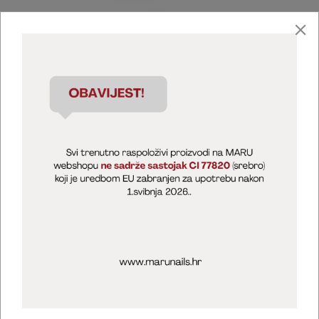
Marija Puntarić ( M A R U Nails )
@maru_nails_official
MARU - Edukacije / prodaja
@marijapuntaric_naileducator
Opći uvjeti poslovanja
Zaštita privatnosti
Kolačići
Izjava o sigurnosti online plaćanja