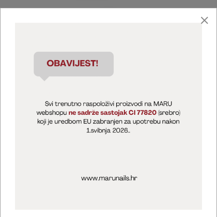
Marija Puntarić ( M A R U Nails )
@maru_nails_official
MARU - Edukacije / prodaja
@marijapuntaric_naileducator
Opći uvjeti poslovanja
Zaštita privatnosti
Kolačići
Izjava o sigurnosti online plaćanja