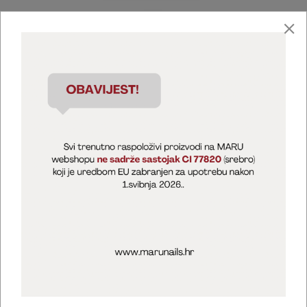
Marija Puntarić ( M A R U Nails )
@maru_nails_official
MARU - Edukacije / prodaja
@marijapuntaric_naileducator
Opći uvjeti poslovanja
Zaštita privatnosti
Kolačići
Izjava o sigurnosti online plaćanja