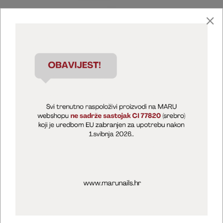
Marija Puntarić ( M A R U Nails )
@maru_nails_official
MARU - Edukacije / prodaja
@marijapuntaric_naileducator
Opći uvjeti poslovanja
Zaštita privatnosti
Kolačići
Izjava o sigurnosti online plaćanja