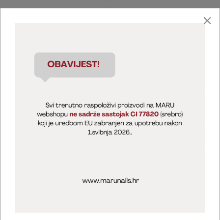
Marija Puntarić ( M A R U Nails )
@maru_nails_official
MARU - Edukacije / prodaja
@marijapuntaric_naileducator
Opći uvjeti poslovanja
Zaštita privatnosti
Kolačići
Izjava o sigurnosti online plaćanja