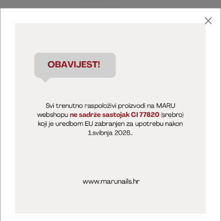
Marija Puntarić ( M A R U Nails )
@maru_nails_official
MARU - Edukacije / prodaja
@marijapuntaric_naileducator
Opći uvjeti poslovanja
Zaštita privatnosti
Kolačići
Izjava o sigurnosti online plaćanja