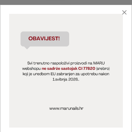
Marija Puntarić ( M A R U Nails )
@maru_nails_official
MARU - Edukacije / prodaja
@marijapuntaric_naileducator
Opći uvjeti poslovanja
Zaštita privatnosti
Kolačići
Izjava o sigurnosti online plaćanja