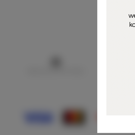
Marija Puntarić ( M A R U Nails )
@maru_nails_o
Opći uvjeti 