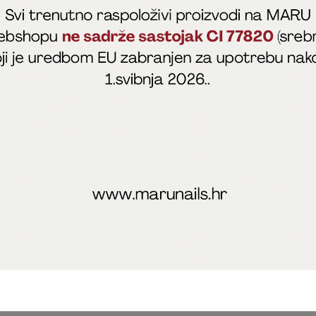
fficial
MARU - Edukacije / prodaja
@marijapunt
poslovanja
Zaštita privatnosti
Kolačići
Izjava o sigurnosti onl