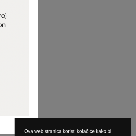
aric_naileducator
ine plaćanja
Ova web stranica koristi kolačiće kako bi