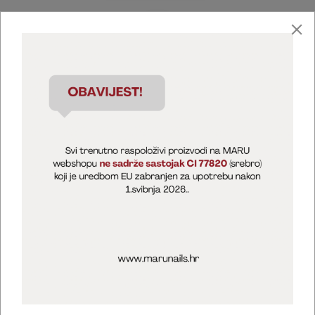
Marija Puntarić ( M A R U Nails )
@maru_nails_official
MARU - Edukacije / prodaja
@marijapuntaric_naileducator
Opći uvjeti poslovanja
Zaštita privatnosti
Kolačići
Izjava o sigurnosti online plaćanja