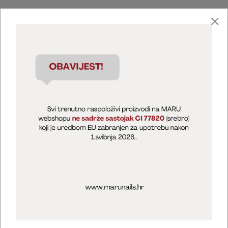
Marija Puntarić ( M A R U Nails )
@maru_nails_official
MARU - Edukacije / prodaja
@marijapuntaric_naileducator
Opći uvjeti poslovanja
Zaštita privatnosti
Kolačići
Izjava o sigurnosti online plaćanja