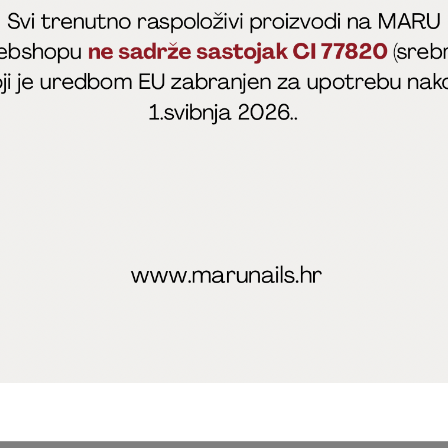
fficial
MARU - Edukacije / prodaja
@marijapunt
poslovanja
Zaštita privatnosti
Kolačići
Izjava o sigurnosti onl