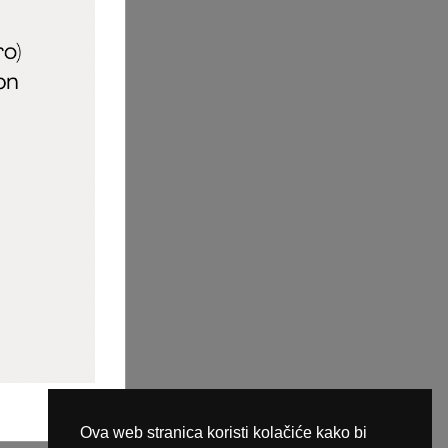
aric_naileducator
ine plaćanja
Ova web stranica koristi kolačiće kako bi