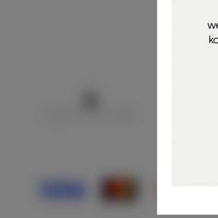
Marija Puntarić ( M A R U Nails )
@maru_nails_o
Opći uvjeti 