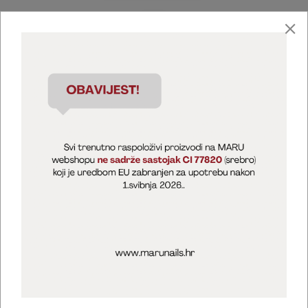
Marija Puntarić ( M A R U Nails )
@maru_nails_official
MARU - Edukacije / prodaja
@marijapuntaric_naileducator
Opći uvjeti poslovanja
Zaštita privatnosti
Kolačići
Izjava o sigurnosti online plaćanja