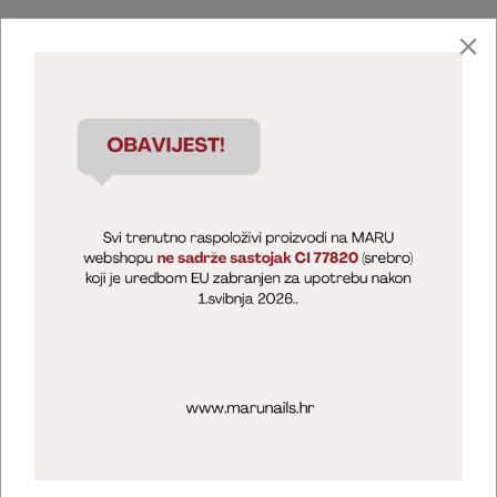
Marija Puntarić ( M A R U Nails )
@maru_nails_official
MARU - Edukacije / prodaja
@marijapuntaric_naileducator
Opći uvjeti poslovanja
Zaštita privatnosti
Kolačići
Izjava o sigurnosti online plaćanja