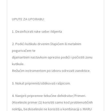
UPUTE ZA UPORABU:
1. Dezinficirati ruke sebe i klijenta
2. Podići kutikulu drvenim štapićem ili metalnim
pogurivačem te
dijamantnim nastavkom oprezno podići i počistiti zonu
kutikule.
Režućim instrumentom po izboru odrezati zanoktice.
3. Nokat pripremiti/oblikovati rašpicom.
4. Nanijeti pripremne tekućine dehidrator/Primeri.
(Kiselinski primer (1) koristiti samo kod problematičnih
noktiju, bezkiselinski ne koristiti u kombinaciji s MARU