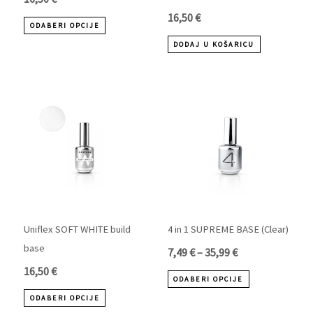
na
16,50
€
ODABERI OPCIJE
stranici
DODAJ U KOŠARICU
proizvoda
Raspon
Ovaj
Ovaj
cijena:
proizvod
proizvod
od
ima
ima
7,49 €
više
više
do
varijanti.
varijanti.
35,99 €
Opcije
Opcije
se
se
mogu
mogu
Uniflex SOFT WHITE build
4 in 1 SUPREME BASE (Clear)
odabrati
odabrati
base
7,49
€
–
35,99
€
na
na
16,50
€
ODABERI OPCIJE
stranici
stranici
ODABERI OPCIJE
proizvoda
proizvoda