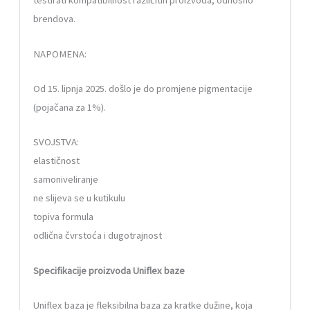
testirati kompatibilnost različitih proizvoda, odnosno
brendova.
NAPOMENA:
Od 15. lipnja 2025. došlo je do promjene pigmentacije
(pojačana za 1%).
SVOJSTVA:
elastičnost
samoniveliranje
ne slijeva se u kutikulu
topiva formula
odlična čvrstoća i dugotrajnost
Specifikacije proizvoda Uniflex baze
Uniflex baza je fleksibilna baza za kratke dužine, koja