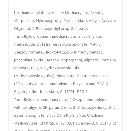
Urethane acrylate, Urethane Methacrylate, Acryloyl
Morpholine, Hydroxypropyl Methacrylate, Acrylic
Acrylate
Oligomer, 2-Phenoxyethyl prop-2-enoate,
Trimethylolpropane trimethacrylate, Silica Silylate,
Pentaerythrityl Tetramercaptopropionate, Methyl
Benzoylformate, di-p-tolyl (2,4,6- trimethylbenzoyl)
phosphine oxide, Benzoyl Isopropanol, Aliphatic Urethane
Acrylate, BHT, p-Hydroxyanisole, Bis-
(Methacryloyloxyethyl) Phosphate, 2-Butenedioic acid
(2E)-dibutyl ester, homopolymer, Polysiloxane,
PPG-3
Glyceryl ether triacrylate, CI 77891, PEG-3
Trimethylolpropane triacrylate, 2-Oxepanone,
polymer
with tetrahydro-2H-pyran-2-one, 2- 2(-butoxyethoxy)ethyl
ester, phosphate, Silica Dimethyl
Silylate, Urethane
Methacrylate, CI 60725, CI 77499, Polyester-3, CI 19140, CI
45410, Ricinus
communis seed oil, CI 77492, CI 77491,