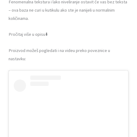
Fenomenalna tekstura i lako niveliranje ostavit će vas bez teksta
– ova baza ne curi u kutikulu ako ste je nanijeli u normalnim
količinama.
Pročitaj više u opisu⬇️
Proizvod možeš pogledati i na videu preko poveznice u
nastavku: