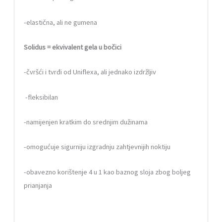
-elastična, ali ne gumena
Solidus = ekvivalent gela u bočici
-čvršći i tvrđi od Uniflexa, ali jednako izdržljiv
-fleksibilan
-namijenjen kratkim do srednjim dužinama
-omogućuje sigurniju izgradnju zahtjevnijih noktiju
-obavezno korištenje 4 u 1 kao baznog sloja zbog boljeg
prianjanja