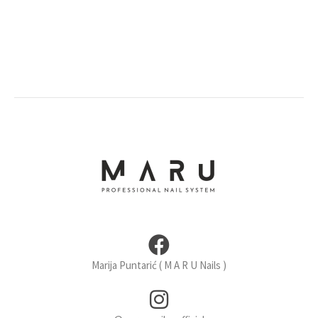
Marija Puntarić ( M A R U Nails )