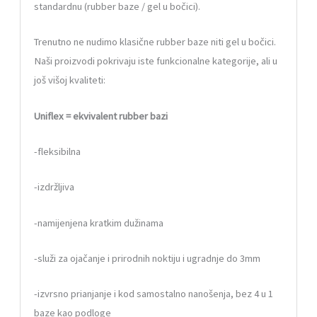
standardnu (rubber baze / gel u bočici).
Trenutno ne nudimo klasične rubber baze niti gel u bočici.
Naši proizvodi pokrivaju iste funkcionalne kategorije, ali u
još višoj kvaliteti:
Uniflex = ekvivalent rubber bazi
-fleksibilna
-izdržljiva
-namijenjena kratkim dužinama
-služi za ojačanje i prirodnih noktiju i ugradnje do 3mm
-izvrsno prianjanje i kod samostalno nanošenja, bez 4 u 1
baze kao podloge