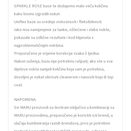
SPARKLE ROSE base te dodajemo malo veću količinu
kako bismo izgradili nokat.
Uniflex baze su srednje viskoznosti i fleksibilnosti.
Iako nisu namijenjene za tanke, oštećene i slabe nokte,
pokazale su odlične rezultate i kod klijenata s
najproblematičnijim noktima.
Preporučeno je vrijeme korekcije svaka 3 tjedna.
Nakon sušenja, bazu nije potrebno rašpati; ako ste u sve
dijelove nokta nanijeli količinu koja vam je potrebna,
dovoljno je nokat obrisati cleanerom i nanositi boju ili top
coat.
NAPOMENA:
Svi MARU proizvodi su testirani isključivo u kombinaciji sa
MARU proizvodima, preporučeno je koristiti isti brend, u
slučaju kombiniranja raznih brendova, prvo je potrebno