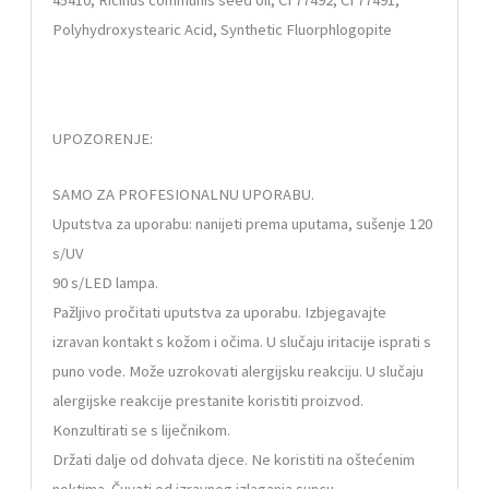
Polyhydroxystearic Acid, Synthetic Fluorphlogopite
UPOZORENJE:
SAMO ZA PROFESIONALNU UPORABU.
Uputstva za uporabu: nanijeti prema uputama, sušenje 120
s/UV
90 s/LED lampa.
Pažljivo pročitati uputstva za uporabu. Izbjegavajte
izravan kontakt s kožom i očima. U slučaju iritacije isprati s
puno vode. Može uzrokovati alergijsku reakciju. U slučaju
alergijske reakcije prestanite koristiti proizvod.
Konzultirati se s liječnikom.
Držati dalje od dohvata djece. Ne koristiti na oštećenim
noktima. Čuvati od izravnog izlaganja suncu.