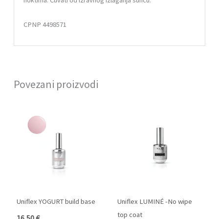
CPNP 4498571
Povezani proizvodi
Ovaj
proizvod
ima
više
varijanti.
Opcije
se
mogu
Uniflex YOGURT build base
Uniflex LUMINÉ -No wipe
odabrati
top coat
16,50
€