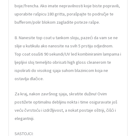
boje/frencha. Ako imate nepravilnosti koje biste popravili,
uporabite rašpicu 180 gritta, porašpajte to područje te
bufferom/polir blokom zagladite poteze rašpe.
8. Nanesite top coat u tankom sloju, pazeći da vam se ne
slije u kutikulu ako nanosite na svih 5 prstiju odjednom.
Top coat osušiti 90 sekundi/UV led kombiniranim lampama i
ljepljivi sloj temeljito obrisati high gloss cleanerom te
ispolirati do visokog sjaja suhom blazinicom koja ne
ostavlja dlačice.
Za kraj, nakon završnog sjaja, skratite dužinu! Ovim
postižete optimalnu debljinu nokta i time osiguravate još
veću čvrstoću i izdržljivost, a nokat postaje oštriji, čišći i
elegantniji.
SASTOJCI: