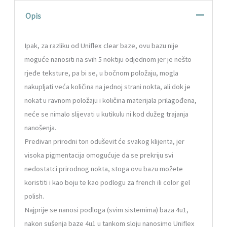
Opis
Ipak, za razliku od Uniflex clear baze, ovu bazu nije
moguće nanositi na svih 5 noktiju odjednom jer je nešto
rjeđe teksture, pa bi se, u bočnom položaju, mogla
nakupljati veća količina na jednoj strani nokta, ali dok je
nokat u ravnom položaju i količina materijala prilagođena,
neće se nimalo slijevati u kutikulu ni kod dužeg trajanja
nanošenja.
Predivan prirodni ton oduševit će svakog klijenta, jer
visoka pigmentacija omogućuje da se prekriju svi
nedostatci prirodnog nokta, stoga ovu bazu možete
koristiti i kao boju te kao podlogu za french ili color gel
polish.
Najprije se nanosi podloga (svim sistemima) baza 4u1,
nakon sušenja baze 4u1 u tankom sloju nanosimo Uniflex