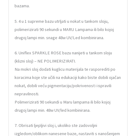
bazama.
5. 4 u 1 supreme bazu utrljati u nokat u tankom sloju,
polimerizirati 90 sekundi u MARU Lampama ili bilo kojoj
drugoj lampi min. snage 48w UV/Led kombinirana.
6. Uniflex SPARKLE ROSE bazu nanijeti u tankom sloju
(klizni sloj) – NE POLIMERIZIRATI.
Na mokri sloj dodati kuglicu materijala te rasporediti po
koracima koje ste učili na edukaciji kako biste dobili ojačan
nokat, dobili veću pigmentaciju/pokrivenost i ispravili
nepravilnosti.
Polimerizirati 90 sekundi u Maru lampama ili bilo kojoj
drugoj lampi min. 48w UV/led kombinirana.
7. Obrisati ljepljivi sloj i, ukoliko ste zadovoljni
izgledom/oblikom nanesene baze, nastaviti s nanošenjem