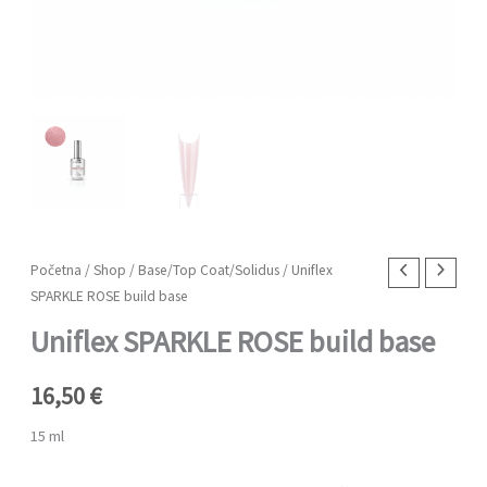
Uniflex
Početna
/
Shop
/
Base/Top Coat/Solidus
/ Uniflex
SPARKLE ROSE build base
SPARKLE
ROSE
Uniflex SPARKLE ROSE build base
build
base
16,50
€
količina
15 ml